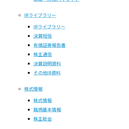
決算概況・業績予想
IRライブラリー
業績・財務ハイライト
IRライブラリー
IRライブラリー
決算短信
IRライブラリー
有価証券報告書
株主通信
決算短信
決算説明資料
有価証券報告書
その他IR資料
株主通信
決算説明資料
株式情報
その他IR資料
株式情報
銘柄基本情報
株式情報
株主総会
株式情報