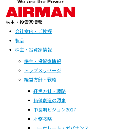
株主・投資家情報
IRニュース
会社案内・ご挨拶
製品
ホーム
>
株主・投資家情報
>
IRニュース
株主・投資家情報
株主・投資家情報
株主・投資家情報
トップメッセージ
トップメッセージ
経営方針・戦略
経営方針・戦略
経営方針・戦略
経営方針・戦略
価値創造の源泉
価値創造の源泉
中長期ビジョン2027
財務戦略
中長期ビジョン2027
コーポレート・ガバナンス
財務戦略